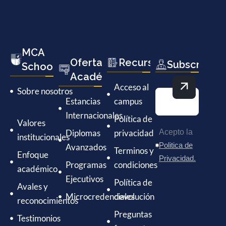
MCA
Oferta
Recursos
Subscríbete
School
Académica
Acceso al
Sobre nosotros
Estancias
campus
Internacionales
Política de
Valores
Diplomas
privacidad
Acepto la
institucionales
Politica de
Avanzados
Terminos y
Enfoque
Privacidad.
Programas
condiciones
académico
Ejecutivos
Política de
Avales y
Microcredenciales
devolución
reconocimientos
Preguntas
Testimonios