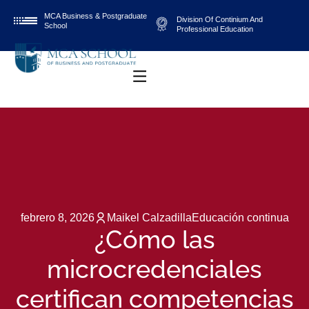
MCA Business & Postgraduate
Division Of Continium And
School
Professional Education
febrero 8, 2026
Maikel Calzadilla
Educación continua
¿Cómo las
microcredenciales
certifican competencias