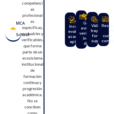
competenci
as
profesional
es
MCA
Genera
Válido para
Respo
Incorpora
específicas,
evidencia
trayectoria
di
evaluación
evaluables y
verificable.
School
formativas
curric
académica
Insignia
verificables,
superiores.
compe
aplicada.
digital.
que forma
parte de un
ecosistema
institucional
de
formación
continua y
progresión
académica.
No se
conciben
como