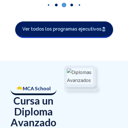
Ver todos los programas ejecutivos
MCA School
C
u
r
s
a
u
n
D
i
p
l
o
m
a
A
v
a
n
z
a
d
o