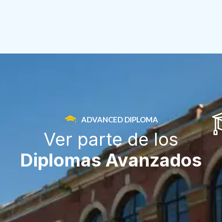
ADVANCED DIPLOMA
Ver parte de los
2
Diplomas Avanzados
8
1
4
+