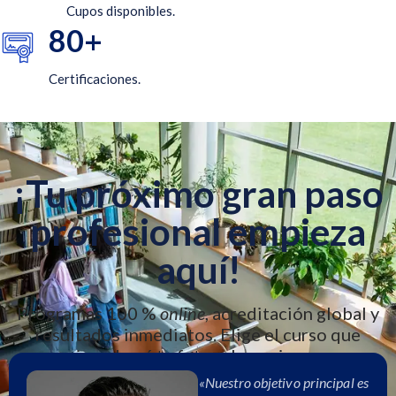
Cupos disponibles.
8
0
+
Certificaciones.
¡Tu
próximo
gran
paso
profesional
empieza
aquí!
Programas 100 %
online
, acreditación global y
resultados inmediatos. Elige el curso que
impulsará tu futuro hoy mismo.
«Nuestro objetivo principal es
Ver todos los programas