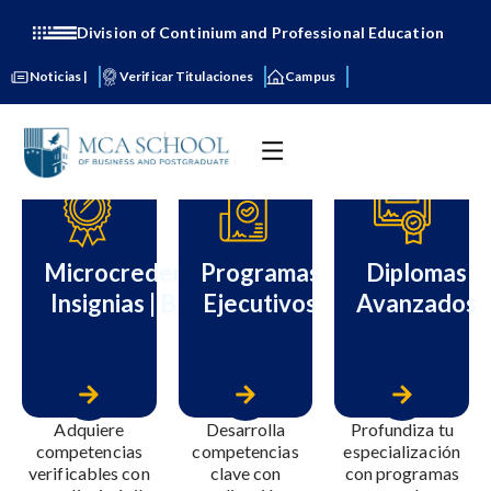
Division of Continium and Professional Education
Noticias |
Verificar Titulaciones
Campus
Microcredenciales
Programas
Diplomas
Insignias | Badget
Ejecutivos
Avanzados
Adquiere
Desarrolla
Profundiza tu
competencias
competencias
especialización
verificables con
clave con
con programas