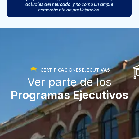
actuales del mercado, y no como un simple
comprobante de participación.
CERTIFICACIONES EJECUTIVAS
Ver parte de los
3
Programas Ejecutivos
4
2
6
+
a