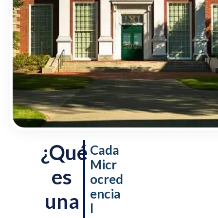
¿Qué
Cada
Micr
es
ocred
encia
una
l