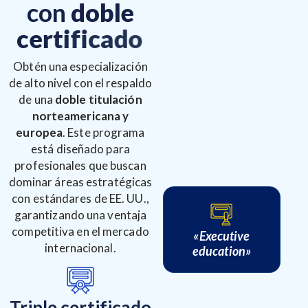
c
o
n
d
o
b
l
e
c
e
r
t
i
f
i
c
a
d
o
Obtén una especialización
de alto nivel con el respaldo
de una
doble titulación
norteamericana y
europea
. Este programa
está diseñado para
profesionales que buscan
dominar áreas estratégicas
con estándares de EE. UU.,
garantizando una ventaja
competitiva en el mercado
«Executive
internacional.
education»
Triple certificado