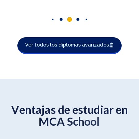
Ver todos los diplomas avanzados
V
e
n
t
a
j
a
s
d
e
e
s
t
u
d
i
a
r
e
n
M
C
A
S
c
h
o
o
l