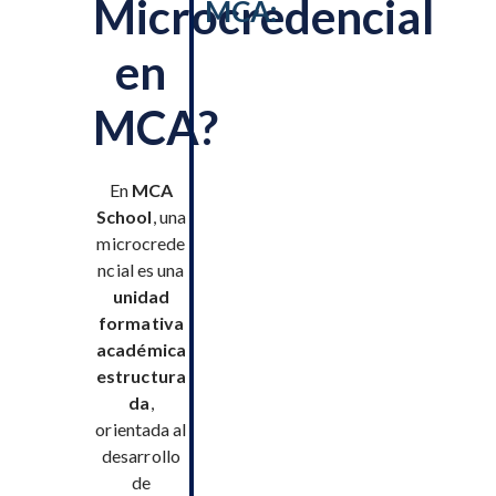
Microcredencial
MCA:
en
MCA?
En
MCA
School
, una
microcrede
ncial es una
unidad
formativa
académica
estructura
da
,
orientada al
desarrollo
de