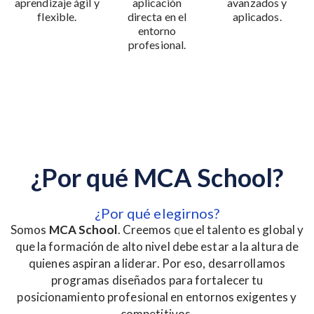
aprendizaje ágil y
aplicación
avanzados y
flexible.
directa en el
aplicados.
entorno
profesional.
¿
P
o
r
q
u
é
M
C
A
S
c
h
o
o
l
?
¿Por qué elegirnos?
Somos
MCA School
. Creemos que el talento es global y
que la formación de alto nivel debe estar a la altura de
quienes aspiran a liderar. Por eso, desarrollamos
programas diseñados para fortalecer tu
posicionamiento profesional en entornos exigentes y
competitivos.