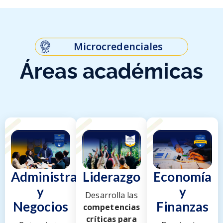
Microcredenciales
Á
r
e
a
s
a
c
a
d
é
m
i
c
a
s
Administración
Liderazgo
Economía
y
y
Desarrolla las
Negocios
Finanzas
competencias
críticas para