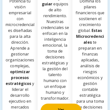
Potencia tu
Domina los
guiar
equipos
visión
pilares
de alto
empresarial
financieros que
rendimiento.
con
sostienen el
Nuestras
microcredencial
crecimiento
credenciales se
es diseñadas
global.
Estas
enfocan en la
para la alta
Microcredenci
inteligencia
dirección.
ales
te
emocional, la
Aprende a
preparan en
toma de
gestionar
finanzas
decisiones
organizaciones
aplicadas,
estratégicas y
complejas,
análisis de
la gestión del
optimizar
riesgos
talento
procesos
económicos y
humano con
estratégicos
y
gestión
un enfoque
liderar el
contable
humano y
desarrollo
estratégica
transformador.
ejecutivo en
para una toma
mercados
de decisiones
Ver