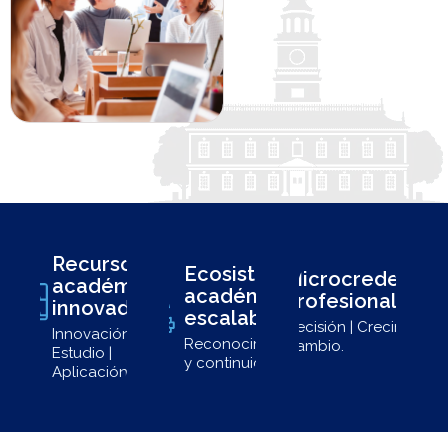
Recursos
Ecosistema
Microcredencia
académicos
académico
profesionales
innovadores
escalable
Decisión | Crecimiento 
Innovación |
Reconocimiento
Cambio.
Estudio |
y continuidad.
Aplicación.