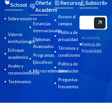
Oferta
Recursos
Subscríbet
School
Académica
Acceso al
Sobre nosotros
Estancias
campus
Internacionales
Política de
Valores
Acepto la
Diplomas
privacidad
institucionales
Politica de
Avanzados
Términos y
Enfoque
Privacidad.
Programas
condiciones
académico
Ejecutivos
Política de
Avales y
Microcredenciales
devolución
reconocimientos
Preguntas
Testimonios
frecuentes