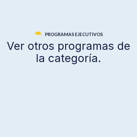
3
PROGRAMAS EJECUTIVOS
Ver otros programas de
4
2
la categoría.
6
+
a
d
m
i
s
i
o