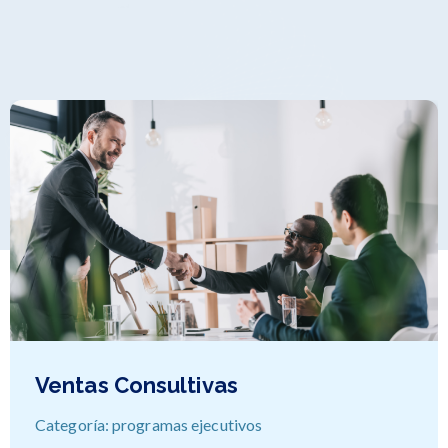
n
e
s
Finanzas Corporativas
Categoría: programas ejecutivos