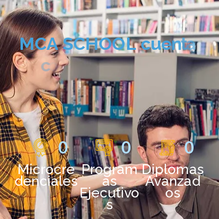
M
C
A
S
C
H
O
O
L
c
u
e
n
t
a
c
o
n
u
n
a
o
f
e
r
t
a
f
o
r
m
a
t
i
v
a
d
e
:
0
0
0
Microcre
Program
Diplomas
denciales
as
Avanzad
Ejecutivo
os
s