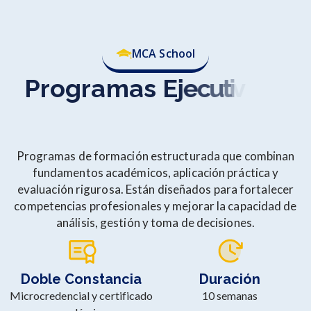
MCA School
P
r
o
g
r
a
m
a
s
E
j
e
c
u
t
i
v
o
s
(
P
r
o
f
e
s
s
i
o
n
a
l
C
e
r
t
i
f
i
c
a
t
e
Programas de formación estructurada que combinan
fundamentos académicos, aplicación práctica y
evaluación rigurosa. Están diseñados para fortalecer
competencias profesionales y mejorar la capacidad de
análisis, gestión y toma de decisiones.
Doble Constancia
Duración
Microcredencial y certificado
10 semanas