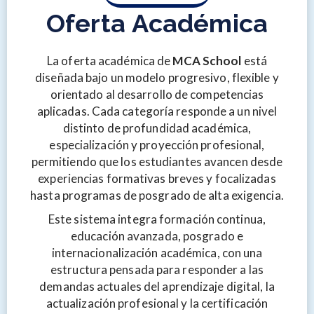
O
f
e
r
t
a
A
c
a
d
é
m
i
c
a
La oferta académica de
MCA School
está
diseñada bajo un modelo progresivo, flexible y
orientado al desarrollo de competencias
aplicadas. Cada categoría responde a un nivel
distinto de profundidad académica,
especialización y proyección profesional,
permitiendo que los estudiantes avancen desde
experiencias formativas breves y focalizadas
hasta programas de posgrado de alta exigencia.
Este sistema integra formación continua,
educación avanzada, posgrado e
internacionalización académica, con una
estructura pensada para responder a las
demandas actuales del aprendizaje digital, la
actualización profesional y la certificación