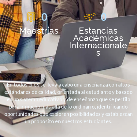
0
0
Maestrías
Estancias
Académicas
Internacionale
s
En todos ellos se lleva a cabo una enseñanza con altos
estándares de calidad, orientada al estudiante y basado
en un sistema educativo y de enseñanza que se perfila
para ir mucho más allá de lo ordinario, identificando
oportunidades que exploren posibilidades y establezcan
un propósito en nuestros estudiantes.