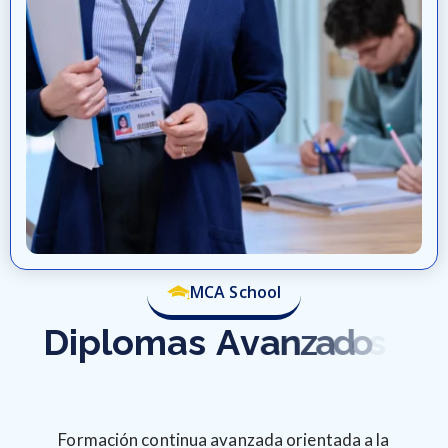
MCA School
D
i
p
l
o
m
a
s
A
v
a
n
z
a
d
o
s
(
A
d
v
a
n
c
e
d
D
i
p
l
o
m
a
)
Formación continua avanzada orientada a la