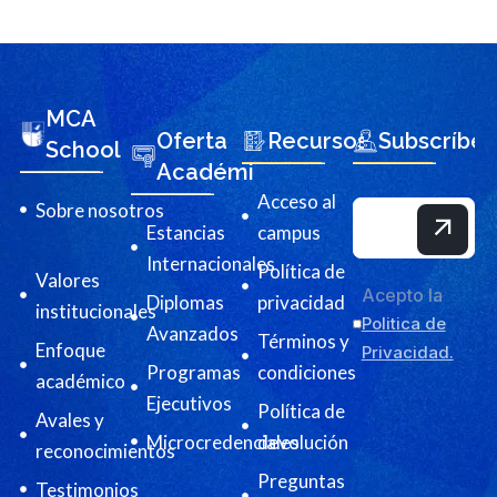
MCA
Oferta
Recursos
Subscríbet
School
Académica
Acceso al
Sobre nosotros
Estancias
campus
Internacionales
Política de
Valores
Acepto la
Diplomas
privacidad
institucionales
Politica de
Avanzados
Términos y
Enfoque
Privacidad.
Programas
condiciones
académico
Ejecutivos
Política de
Avales y
Microcredenciales
devolución
reconocimientos
Preguntas
Testimonios