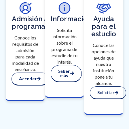
Admisión a
Información
Ayuda
programas
para el
Solicita
estudio
información
Conoce los
sobre el
requisitos de
Conoce las
programa de
admisión
opciones de
estudio de tu
para cada
ayuda que
interés.
modalidad de
nuestra
enseñanza.
institución
Saber
más
pone a tu
Acceder
alcance.
Solicitar