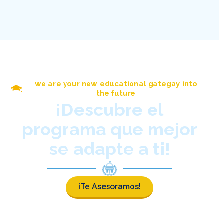
we are your new educational gategay into
the future
¡Descubre el
programa que mejor
se adapte a ti!
¡Te Asesoramos!