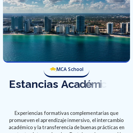
MCA School
E
s
t
a
n
c
i
a
s
A
c
a
d
é
m
i
c
a
s
I
n
t
e
r
n
a
c
i
o
n
a
l
e
s
Experiencias formativas complementarias que
promueven el aprendizaje inmersivo, el intercambio
académico y la transferencia de buenas prácticas en