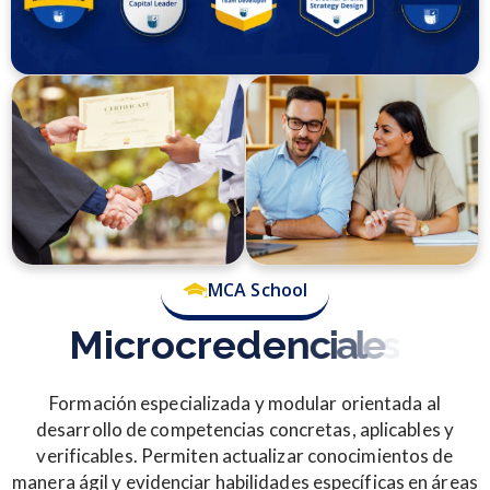
MCA School
M
i
c
r
o
c
r
e
d
e
n
c
i
a
l
e
s
Formación especializada y modular orientada al
desarrollo de competencias concretas, aplicables y
verificables. Permiten actualizar conocimientos de
manera ágil y evidenciar habilidades específicas en áreas