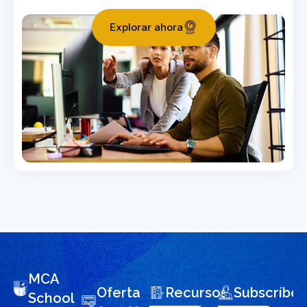
Explorar ahora
MCA
Oferta
Recursos
Subscríbet
School