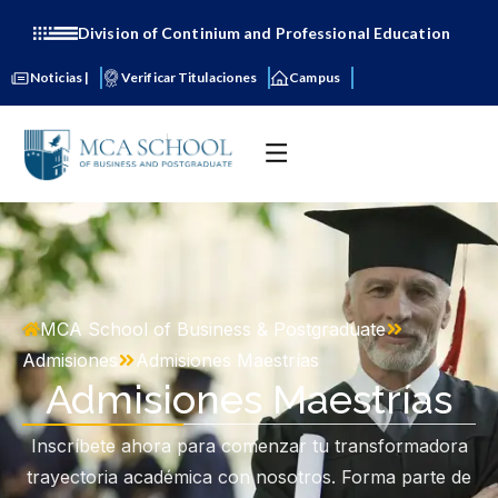
Division of Continium and Professional Education
Noticias |
Verificar Titulaciones
Campus
MCA School of Business & Postgraduate
Admisiones
Admisiones Maestrías
Admisiones Maestrías
Inscríbete ahora para comenzar tu transformadora
trayectoria académica con nosotros. Forma parte de