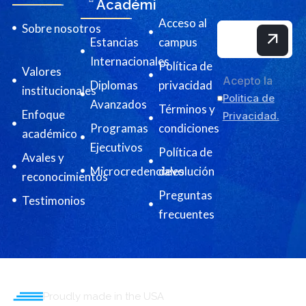
Académica
Acceso al
Sobre nosotros
Estancias
campus
Internacionales
Política de
Valores
Acepto la
Diplomas
privacidad
institucionales
Politica de
Avanzados
Términos y
Enfoque
Privacidad.
Programas
condiciones
académico
Ejecutivos
Política de
Avales y
Microcredenciales
devolución
reconocimientos
Preguntas
Testimonios
frecuentes
Proudly made in the USA