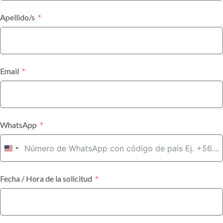
Apellido/s
Email
WhatsApp
U
N
Fecha / Hora de la solicitud
I
T
E
D