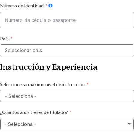
Número de Identidad
S
T
A
T
País
E
S
+
Instrucción y Experiencia
1
Seleccione su máximo nivel de instrucción
¿Cuantos años tienes de titulado?
- Selecciona -