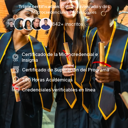
Triple certificación:
Diploma avanzado y dos
Microcredenciales Profesionales
842+ inscritos
Certificado de la Microcredencial e
Insignia
Certificado de Superación del Programa
290 Horas Académicas
Credenciales veríficables en línea