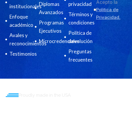
Acepto la
Diplomas
privacidad
institucionales
Politica de
Avanzados
Términos y
Enfoque
Privacidad.
Programas
condiciones
académico
Ejecutivos
Política de
Avales y
Microcredenciales
devolución
reconocimientos
Preguntas
Testimonios
frecuentes
Proudly made in the USA