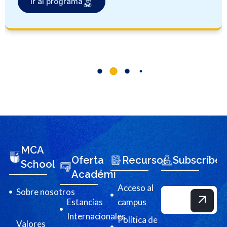
Ir al programa
MCA
Oferta
Recursos
Subscríbet
School
Académica
Acceso al
Sobre nosotros
Estancias
campus
Internacionales
Política de
Valores