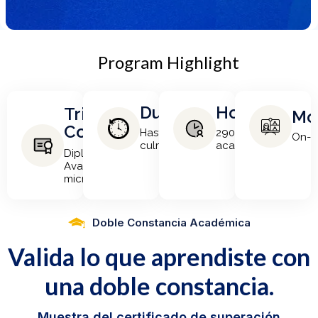
Program Highlight
Duración
Horas
Triple
Mo
Constancia
Hasta que
290 horas
On-l
culmines
académicas
Diploma
Avanzado + dos
microcredenciales
Doble Constancia Académica
Valida
lo
que
aprendiste
con
una
doble
constancia.
Muestra del certificado de superación